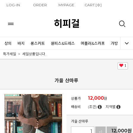
LOG-IN
ORDER
MYPAGE
CART [
]
0
히피걸
상의
바지
롱스커트
원피스&드레스
머플러&스카프
가방
신발
특가세일
세일상품입니다.
1
가을 산마루
12,000
상품가
원
배송비
(조건)
지역별
가을 산마루
12,000
원
+1
-1