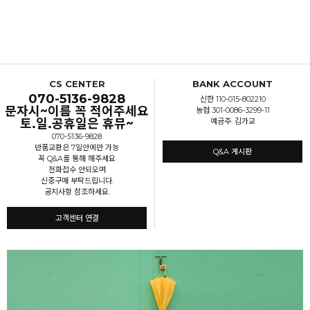
CS CENTER
BANK ACCOUNT
070-5136-9828
신한 110-015-802210
문자시~이름 꼭 적어주세요
농협 301-0086-3299-11
토.일.공휴일은 휴뮤~
예금주: 김가교
070-5136-9828
반품교환은 7일안에만 가능
Q&A 게시판
꼭 Q&A를 통해 해주세요
전화접수 안되오며
신중구매 부탁드립니다.
공지사항 참조하세요.
고객센터 연결