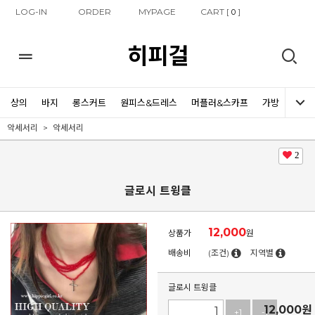
LOG-IN
ORDER
MYPAGE
CART [
]
0
히피걸
상의
바지
롱스커트
원피스&드레스
머플러&스카프
가방
신발
악세서리
악세서리
2
글로시 트윙클
12,000
상품가
원
배송비
(조건)
지역별
글로시 트윙클
12,000
원
+1
-1