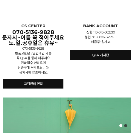
CS CENTER
BANK ACCOUNT
070-5136-9828
신한 110-015-802210
문자시~이름 꼭 적어주세요
농협 301-0086-3299-11
토.일.공휴일은 휴뮤~
예금주: 김가교
070-5136-9828
반품교환은 7일안에만 가능
Q&A 게시판
꼭 Q&A를 통해 해주세요
전화접수 안되오며
신중구매 부탁드립니다.
공지사항 참조하세요.
고객센터 연결