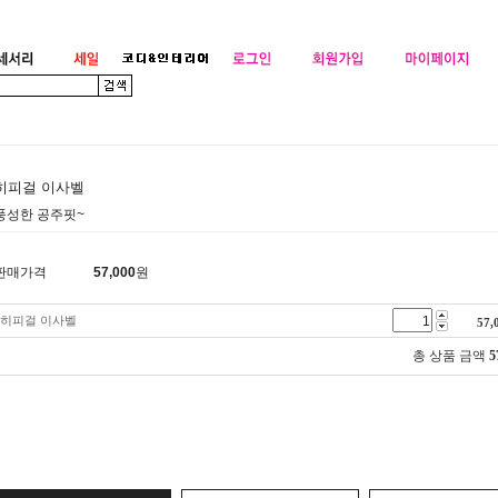
히피걸 이사벨
풍성한 공주핏~
판매가격
57,000
원
히피걸 이사벨
57,
총 상품 금액
5