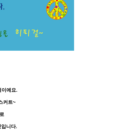
석이에요.
스커트~
으로
핏입니다.