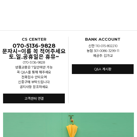
CS CENTER
BANK ACCOUNT
070-5136-9828
신한 110-015-802210
문자시~이름 꼭 적어주세요
농협 301-0086-3299-11
토.일.공휴일은 휴뮤~
예금주: 김가교
070-5136-9828
반품교환은 7일안에만 가능
Q&A 게시판
꼭 Q&A를 통해 해주세요
전화접수 안되오며
신중구매 부탁드립니다.
공지사항 참조하세요.
고객센터 연결