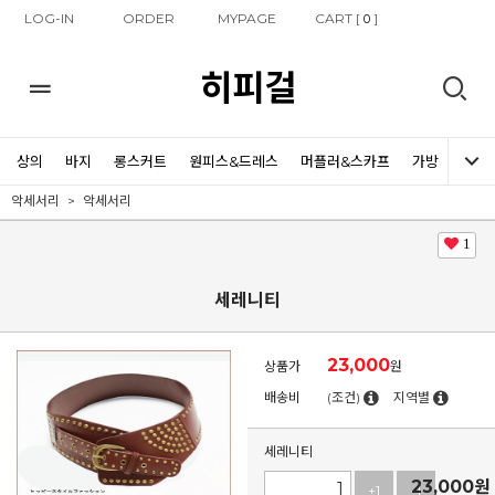
LOG-IN
ORDER
MYPAGE
CART [
]
0
히피걸
상의
바지
롱스커트
원피스&드레스
머플러&스카프
가방
신발
악세서리
악세서리
1
세레니티
23,000
상품가
원
배송비
(조건)
지역별
세레니티
23,000
원
+1
-1