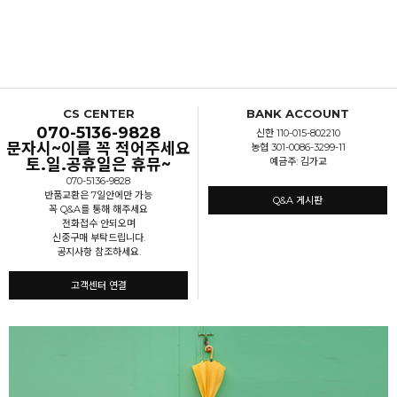
CS CENTER
BANK ACCOUNT
070-5136-9828
신한 110-015-802210
문자시~이름 꼭 적어주세요
농협 301-0086-3299-11
토.일.공휴일은 휴뮤~
예금주: 김가교
070-5136-9828
반품교환은 7일안에만 가능
Q&A 게시판
꼭 Q&A를 통해 해주세요
전화접수 안되오며
신중구매 부탁드립니다.
공지사항 참조하세요.
고객센터 연결