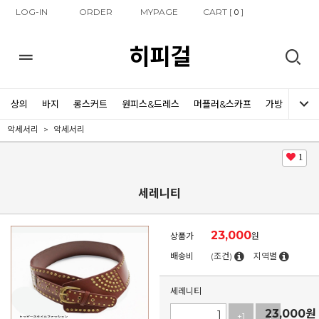
LOG-IN
ORDER
MYPAGE
CART [
]
0
히피걸
상의
바지
롱스커트
원피스&드레스
머플러&스카프
가방
신발
악세서리
악세서리
1
세레니티
23,000
상품가
원
배송비
(조건)
지역별
세레니티
23,000
원
+1
-1