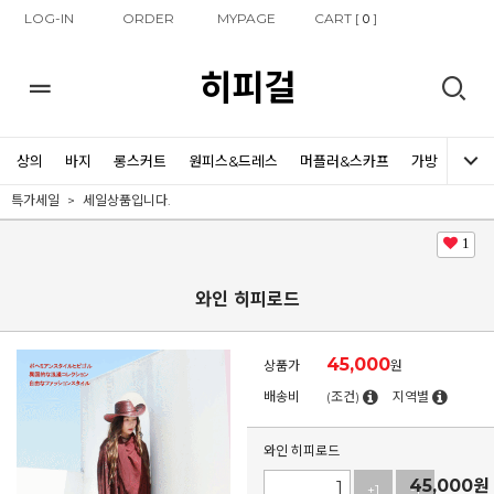
LOG-IN
ORDER
MYPAGE
CART [
]
0
히피걸
상의
바지
롱스커트
원피스&드레스
머플러&스카프
가방
신발
특가세일
세일상품입니다.
1
와인 히피로드
45,000
상품가
원
배송비
(조건)
지역별
와인 히피로드
45,000
원
+1
-1