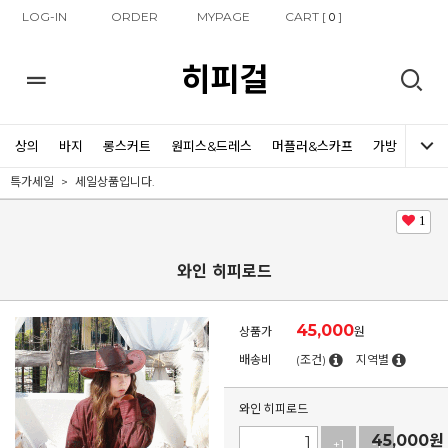
LOG-IN
ORDER
MYPAGE
CART [
]
0
히피걸
상의
바지
롱스커트
원피스&드레스
머플러&스카프
가방
신발
특가세일
세일상품입니다.
1
와인 히피로드
45,000
상품가
원
배송비
(조건)
지역별
와인 히피로드
45,000
원
+1
-1