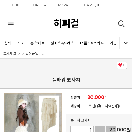
LOG-IN
ORDER
MYPAGE
CART [
]
0
히피걸
상의
바지
롱스커트
원피스&드레스
머플러&스카프
가방
신발
특가세일
세일상품입니다.
0
플라워 코사지
20,000
상품가
원
배송비
(조건)
지역별
플라워 코사지
20,000
원
+1
-1