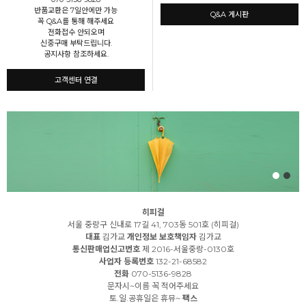
반품교환은 7일안에만 가능
Q&A 게시판
꼭 Q&A를 통해 해주세요
전화접수 안되오며
신중구매 부탁드립니다.
공지사항 참조하세요.
고객센터 연결
히피걸
서울 중랑구 신내로 17길 41, 703동 501호 (히피걸)
대표
김가교
개인정보 보호책임자
김가교
통신판매업신고번호
제 2016-서울중랑-0130호
사업자 등록번호
132-21-68582
전화
070-5136-9828
문자시~이름 꼭 적어주세요
토.일.공휴일은 휴뮤~
팩스