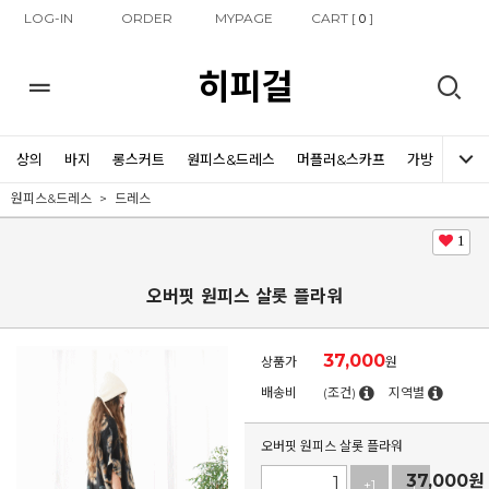
LOG-IN
ORDER
MYPAGE
CART [
]
0
히피걸
상의
바지
롱스커트
원피스&드레스
머플러&스카프
가방
신발
원피스&드레스
드레스
1
오버핏 원피스 살롯 플라워
37,000
상품가
원
배송비
(조건)
지역별
오버핏 원피스 살롯 플라워
37,000
원
+1
-1