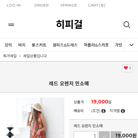
LOG-IN
ORDER
MYPAGE
CART [
]
0
히피걸
상의
바지
롱스커트
원피스&드레스
머플러&스카프
가방
신발
특가세일
세일상품입니다.
1
레드 오렌지 민소매
19,000
상품가
원
배송비
(조건)
지역별
레드 오렌지 민소매
19,000
원
+1
-1