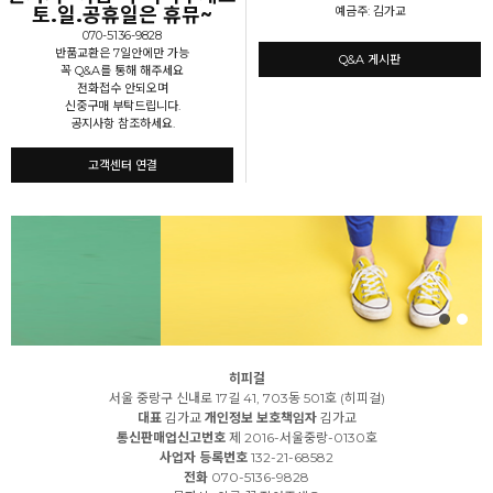
토.일.공휴일은 휴뮤~
예금주: 김가교
070-5136-9828
반품교환은 7일안에만 가능
Q&A 게시판
꼭 Q&A를 통해 해주세요
전화접수 안되오며
신중구매 부탁드립니다.
공지사항 참조하세요.
고객센터 연결
히피걸
서울 중랑구 신내로 17길 41, 703동 501호 (히피걸)
대표
김가교
개인정보 보호책임자
김가교
통신판매업신고번호
제 2016-서울중랑-0130호
사업자 등록번호
132-21-68582
전화
070-5136-9828