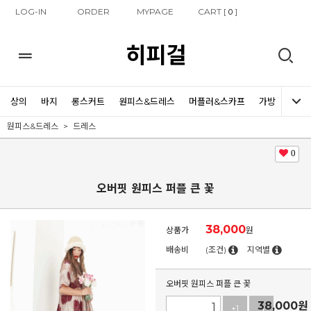
LOG-IN
ORDER
MYPAGE
CART [
]
0
히피걸
상의
바지
롱스커트
원피스&드레스
머플러&스카프
가방
신발
원피스&드레스
드레스
0
오버핏 원피스 퍼플 큰 꽃
38,000
상품가
원
배송비
(조건)
지역별
오버핏 원피스 퍼플 큰 꽃
38,000
원
+1
-1