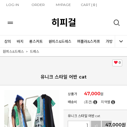
LOG-IN
ORDER
MYPAGE
CART [
]
0
히피걸
상의
바지
롱스커트
원피스&드레스
머플러&스카프
가방
신발
원피스&드레스
드레스
0
유니크 스타일 어반 cat
47,000
상품가
원
배송비
(조건)
지역별
유니크 스타일 어반 cat
47,000
원
+1
-1