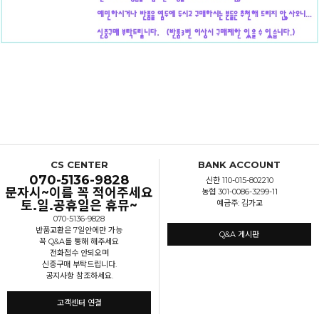
CS CENTER
BANK ACCOUNT
070-5136-9828
신한 110-015-802210
문자시~이름 꼭 적어주세요
농협 301-0086-3299-11
토.일.공휴일은 휴뮤~
예금주: 김가교
070-5136-9828
반품교환은 7일안에만 가능
Q&A 게시판
꼭 Q&A를 통해 해주세요
전화접수 안되오며
신중구매 부탁드립니다.
공지사항 참조하세요.
고객센터 연결