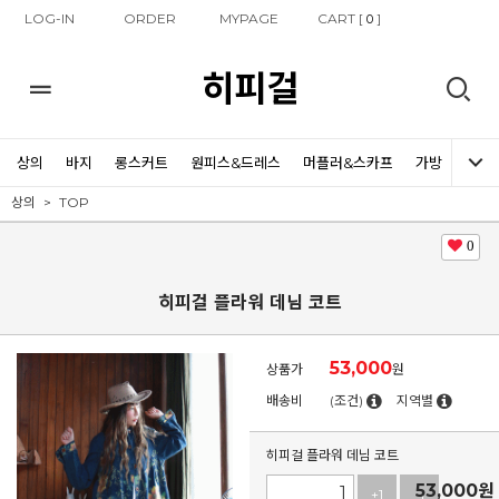
LOG-IN
ORDER
MYPAGE
CART [
]
0
히피걸
상의
바지
롱스커트
원피스&드레스
머플러&스카프
가방
신발
상의
TOP
0
히피걸 플라워 데님 코트
53,000
상품가
원
배송비
(조건)
지역별
히피걸 플라워 데님 코트
53,000
원
+1
-1