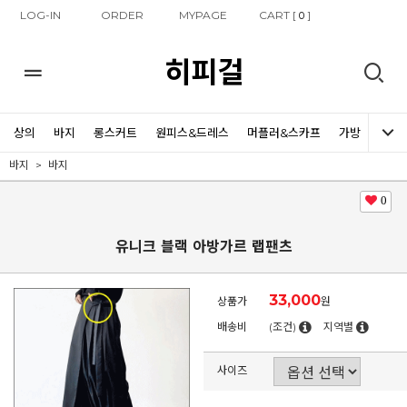
LOG-IN
ORDER
MYPAGE
CART [
]
0
히피걸
상의
바지
롱스커트
원피스&드레스
머플러&스카프
가방
신발
바지
바지
0
유니크 블랙 아방가르 랩팬츠
33,000
상품가
원
배송비
(조건)
지역별
사이즈