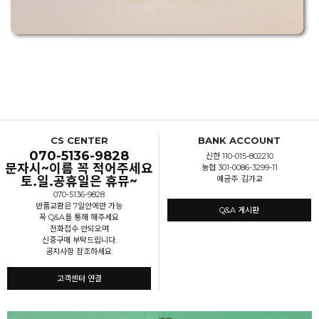
CS CENTER
BANK ACCOUNT
070-5136-9828
신한 110-015-802210
문자시~이름 꼭 적어주세요
농협 301-0086-3299-11
토.일.공휴일은 휴뮤~
예금주: 김가교
070-5136-9828
반품교환은 7일안에만 가능
Q&A 게시판
꼭 Q&A를 통해 해주세요
전화접수 안되오며
신중구매 부탁드립니다.
공지사항 참조하세요.
고객센터 연결