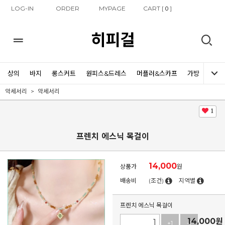
LOG-IN
ORDER
MYPAGE
CART [
]
0
히피걸
상의
바지
롱스커트
원피스&드레스
머플러&스카프
가방
신발
악세서리
악세서리
1
프렌치 에스닉 목걸이
14,000
상품가
원
배송비
(조건)
지역별
프렌치 에스닉 목걸이
14,000
원
+1
-1