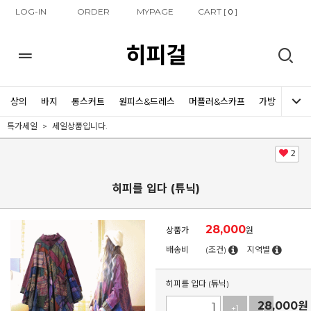
LOG-IN
ORDER
MYPAGE
CART [
]
0
히피걸
상의
바지
롱스커트
원피스&드레스
머플러&스카프
가방
신발
특가세일
세일상품입니다.
2
히피를 입다 (튜닉)
28,000
상품가
원
배송비
(조건)
지역별
히피를 입다 (튜닉)
28,000
원
+1
-1