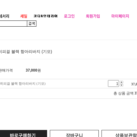
히피걸 블랙 항아리바지 (기모)
판매가격
37,000
원
히피걸 블랙 항아리바지 (기모)
37,
총 상품 금액
3