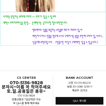
CS CENTER
BANK ACCOUNT
070-5136-9828
신한 110-015-802210
문자시~이름 꼭 적어주세요
농협 301-0086-3299-11
토.일.공휴일은 휴뮤~
예금주: 김가교
070-5136-9828
반품교환은 7일안에만 가능
Q&A 게시판
꼭 Q&A를 통해 해주세요