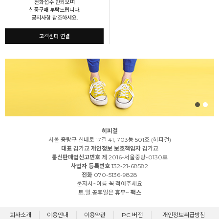
전화접수 안되오며
신중구매 부탁드립니다.
공지사항 참조하세요.
고객센터 연결
히피걸
서울 중랑구 신내로 17길 41, 703동 501호 (히피걸)
대표
김가교
개인정보 보호책임자
김가교
통신판매업신고번호
제 2016-서울중랑-0130호
사업자 등록번호
132-21-68582
전화
070-5136-9828
문자시~이름 꼭 적어주세요
토.일.공휴일은 휴뮤~
팩스
회사소개
이용안내
이용약관
PC 버전
개인정보취급방침