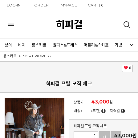
LOG-IN
ORDER
MYPAGE
CART [
]
0
히피걸
상의
바지
롱스커트
원피스&드레스
머플러&스카프
가방
신발
롱스커트
SKIRTS&DRESS
0
히피걸 프릴 모직 체크
43,000
상품가
원
배송비
(조건)
지역별
히피걸 프릴 모직 체크
43,000
원
+1
-1