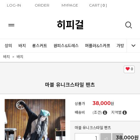
LOG-IN
ORDER
MYPAGE
CART [
]
0
히피걸
상의
바지
롱스커트
원피스&드레스
머플러&스카프
가방
신발
바지
바지
0
마블 유니크스타일 팬츠
38,000
상품가
원
배송비
(조건)
지역별
마블 유니크스타일 팬츠
38,000
원
+1
-1