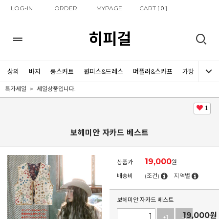
LOG-IN
ORDER
MYPAGE
CART [
]
0
히피걸
상의
바지
롱스커트
원피스&드레스
머플러&스카프
가방
신발
특가세일
세일상품입니다.
1
보헤미안 자카드 베스트
19,000
상품가
원
배송비
(조건)
지역별
보헤미안 자카드 베스트
19,000
원
+1
-1