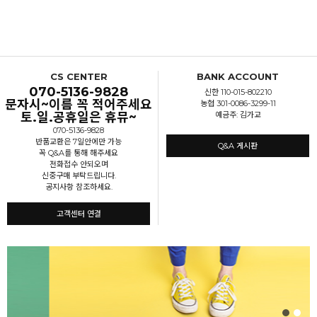
CS CENTER
BANK ACCOUNT
070-5136-9828
신한 110-015-802210
문자시~이름 꼭 적어주세요
농협 301-0086-3299-11
토.일.공휴일은 휴뮤~
예금주: 김가교
070-5136-9828
반품교환은 7일안에만 가능
Q&A 게시판
꼭 Q&A를 통해 해주세요
전화접수 안되오며
신중구매 부탁드립니다.
공지사항 참조하세요.
고객센터 연결