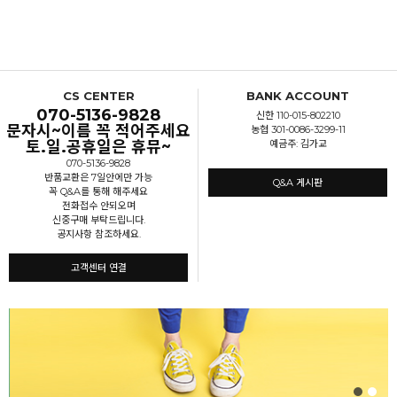
CS CENTER
BANK ACCOUNT
070-5136-9828
신한 110-015-802210
문자시~이름 꼭 적어주세요
농협 301-0086-3299-11
토.일.공휴일은 휴뮤~
예금주: 김가교
070-5136-9828
반품교환은 7일안에만 가능
Q&A 게시판
꼭 Q&A를 통해 해주세요
전화접수 안되오며
신중구매 부탁드립니다.
공지사항 참조하세요.
고객센터 연결