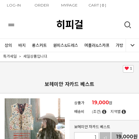
LOG-IN
ORDER
MYPAGE
CART [
]
0
히피걸
상의
바지
롱스커트
원피스&드레스
머플러&스카프
가방
신발
특가세일
세일상품입니다.
1
보헤미안 자카드 베스트
19,000
상품가
원
배송비
(조건)
지역별
보헤미안 자카드 베스트
19,000
원
+1
-1