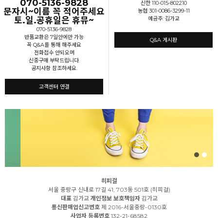
070-5136-9828
신한 110-015-802210
문자시~이름 꼭 적어주세요
농협 301-0086-3299-11
토.일.공휴일은 휴뮤~
예금주: 김가교
070-5136-9828
반품교환은 7일안에만 가능
Q&A 게시판
꼭 Q&A를 통해 해주세요
전화접수 안되오며
신중구매 부탁드립니다.
공지사항 참조하세요.
고객센터 연결
히피걸
서울 중랑구 신내로 17길 41, 703동 501호 (히피걸)
대표
김가교
개인정보 보호책임자
김가교
통신판매업신고번호
제 2016-서울중랑-0130호
사업자 등록번호
132-21-68582