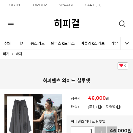
LOG-IN
ORDER
MYPAGE
CART [
]
0
히피걸
상의
바지
롱스커트
원피스&드레스
머플러&스카프
가방
신발
바지
바지
0
히피팬츠 와이드 실루엣
46,000
상품가
원
배송비
(조건)
지역별
히피팬츠 와이드 실루엣
46,000
원
+1
-1