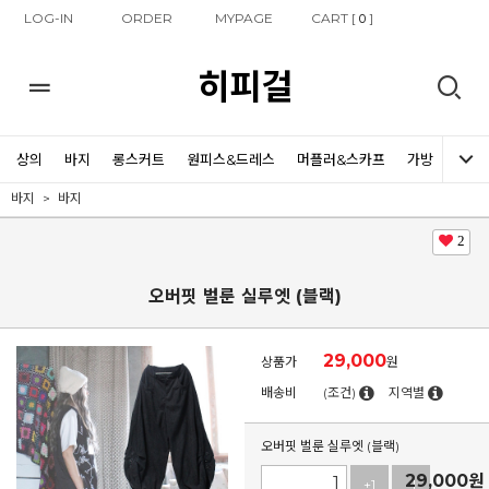
LOG-IN
ORDER
MYPAGE
CART [
]
0
히피걸
상의
바지
롱스커트
원피스&드레스
머플러&스카프
가방
신발
바지
바지
2
오버핏 벌룬 실루엣 (블랙)
29,000
상품가
원
배송비
(조건)
지역별
오버핏 벌룬 실루엣 (블랙)
29,000
원
+1
-1