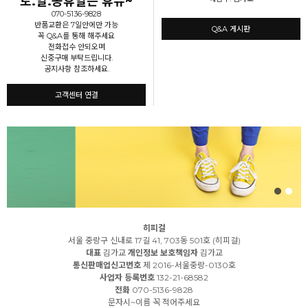
토.일.공휴일은 휴뮤~
070-5136-9828
반품교환은 7일안에만 가능
Q&A 게시판
꼭 Q&A를 통해 해주세요
전화접수 안되오며
신중구매 부탁드립니다.
공지사항 참조하세요.
고객센터 연결
히피걸
서울 중랑구 신내로 17길 41, 703동 501호 (히피걸)
대표
김가교
개인정보 보호책임자
김가교
통신판매업신고번호
제 2016-서울중랑-0130호
사업자 등록번호
132-21-68582
전화
070-5136-9828
문자시~이름 꼭 적어주세요