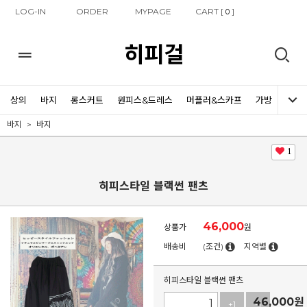
LOG-IN
ORDER
MYPAGE
CART [
]
0
히피걸
상의
바지
롱스커트
원피스&드레스
머플러&스카프
가방
신발
바지
바지
1
히피스타일 블랙썬 팬츠
46,000
상품가
원
배송비
(조건)
지역별
히피스타일 블랙썬 팬츠
46,000
원
+1
-1