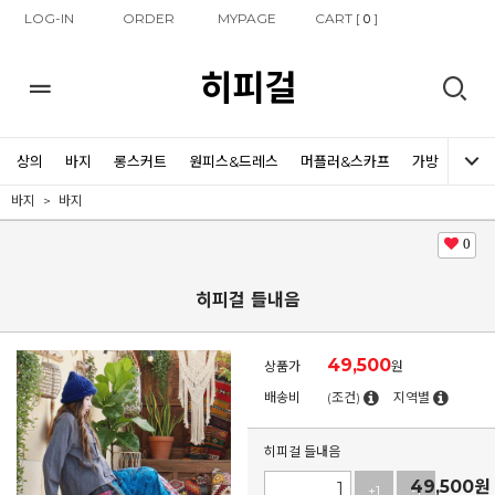
LOG-IN
ORDER
MYPAGE
CART [
]
0
히피걸
상의
바지
롱스커트
원피스&드레스
머플러&스카프
가방
신발
바지
바지
0
히피걸 들내음
49,500
상품가
원
배송비
(조건)
지역별
히피걸 들내음
49,500
원
+1
-1