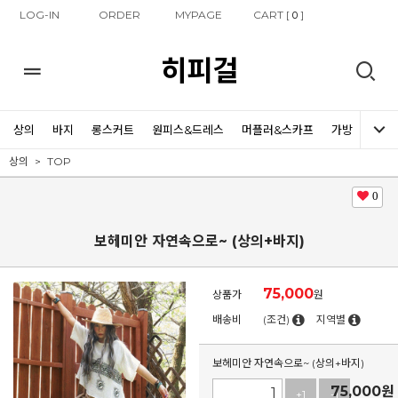
LOG-IN
ORDER
MYPAGE
CART [
]
0
히피걸
상의
바지
롱스커트
원피스&드레스
머플러&스카프
가방
신발
상의
TOP
0
보헤미안 자연속으로~ (상의+바지)
75,000
상품가
원
배송비
(조건)
지역별
보헤미안 자연속으로~ (상의+바지)
75,000
원
+1
-1