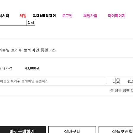
하늘빛 브러쉬 보헤미안 롱원피스
판매가격
43,000
원
하늘빛 브러쉬 보헤미안 롱원피스
43,
총 상품 금액
4