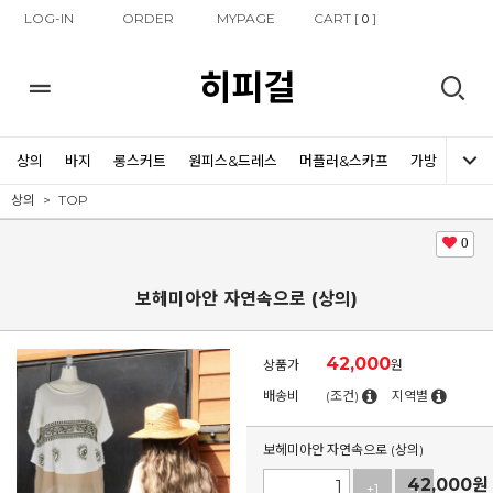
LOG-IN
ORDER
MYPAGE
CART [
]
0
히피걸
상의
바지
롱스커트
원피스&드레스
머플러&스카프
가방
신발
상의
TOP
0
보헤미아안 자연속으로 (상의)
42,000
상품가
원
배송비
(조건)
지역별
보헤미아안 자연속으로 (상의)
42,000
원
+1
-1