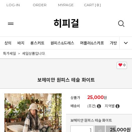
LOG-IN
ORDER
MYPAGE
CART [
]
0
히피걸
상의
바지
롱스커트
원피스&드레스
머플러&스카프
가방
신발
특가세일
세일상품입니다.
0
보헤미안 원피스 테슬 화이트
25,000
상품가
원
배송비
(조건)
지역별
보헤미안 원피스 테슬 화이트
25,000
원
+1
-1