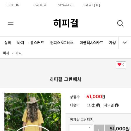
LOG-IN
ORDER
MYPAGE
CART [
]
0
히피걸
상의
바지
롱스커트
원피스&드레스
머플러&스카프
가방
신발
바지
바지
0
히피걸 그린패치
51,000
상품가
원
배송비
(조건)
지역별
히피걸 그린패치
51,000
원
+1
-1