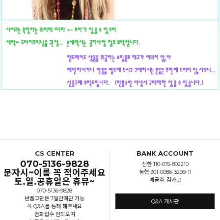
CS CENTER
BANK ACCOUNT
070-5136-9828
신한 110-015-802210
문자시~이름 꼭 적어주세요
농협 301-0086-3299-11
토.일.공휴일은 휴뮤~
예금주: 김가교
070-5136-9828
반품교환은 7일안에만 가능
Q&A 게시판
꼭 Q&A를 통해 해주세요
전화접수 안되오며