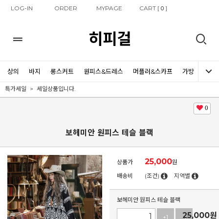
LOG-IN
ORDER
MYPAGE
CART [
]
0
히피걸
상의
바지
롱스커트
원피스&드레스
머플러&스카프
가방
신발
특가세일
세일상품입니다.
0
보헤미안 원피스 테슬 블랙
25,000
상품가
원
배송비
(조건)
지역별
보헤미안 원피스 테슬 블랙
25,000
원
+1
-1