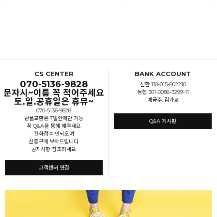
CS CENTER
BANK ACCOUNT
070-5136-9828
신한 110-015-802210
문자시~이름 꼭 적어주세요
농협 301-0086-3299-11
토.일.공휴일은 휴뮤~
예금주: 김가교
070-5136-9828
반품교환은 7일안에만 가능
Q&A 게시판
꼭 Q&A를 통해 해주세요
전화접수 안되오며
신중구매 부탁드립니다.
공지사항 참조하세요.
고객센터 연결