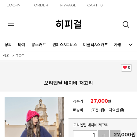
LOG-IN
ORDER
MYPAGE
CART [
]
0
히피걸
상의
바지
롱스커트
원피스&드레스
머플러&스카프
가방
신발
상의
TOP
0
오리엔탈 네이비 저고리
27,000
상품가
원
배송비
(조건)
지역별
오리엔탈 네이비 저고리
27,000
원
+1
-1