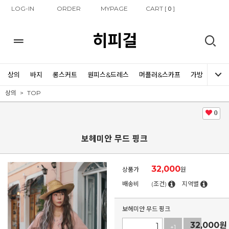
LOG-IN
ORDER
MYPAGE
CART [
]
0
히피걸
상의
바지
롱스커트
원피스&드레스
머플러&스카프
가방
신발
상의
TOP
0
보헤미안 무드 핑크
32,000
상품가
원
배송비
(조건)
지역별
보헤미안 무드 핑크
32,000
원
+1
-1