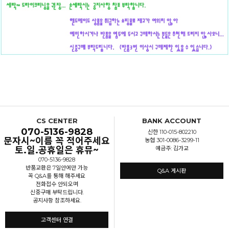
CS CENTER
BANK ACCOUNT
070-5136-9828
신한 110-015-802210
문자시~이름 꼭 적어주세요
농협 301-0086-3299-11
토.일.공휴일은 휴뮤~
예금주: 김가교
070-5136-9828
반품교환은 7일안에만 가능
Q&A 게시판
꼭 Q&A를 통해 해주세요
전화접수 안되오며
신중구매 부탁드립니다.
공지사항 참조하세요.
고객센터 연결