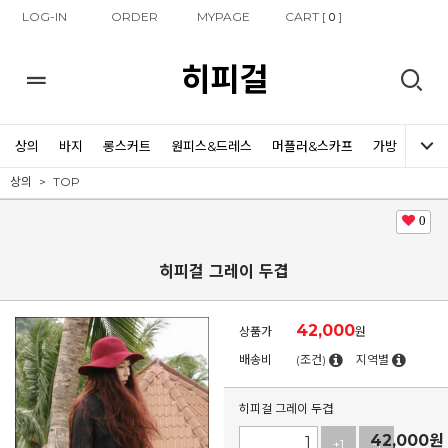
LOG-IN
ORDER
MYPAGE
CART [
]
0
히피걸
상의
바지
롱스커트
원피스&드레스
머플러&스카프
가방
신발
상의
TOP
0
히피걸 그레이 두겹
42,000
상품가
원
배송비
(조건)
지역별
히피걸 그레이 두겹
42,000
원
+1
-1