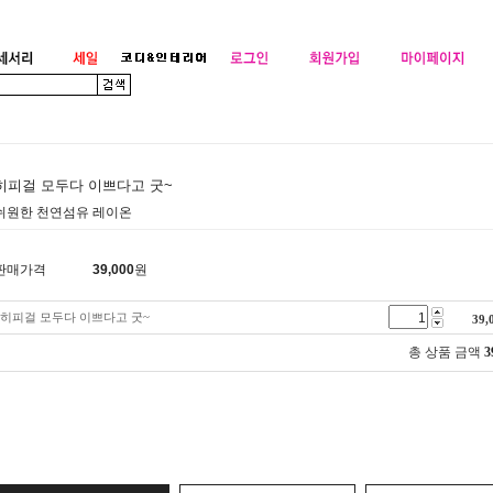
히피걸 모두다 이쁘다고 굿~
쉬원한 천연섬유 레이온
판매가격
39,000
원
히피걸 모두다 이쁘다고 굿~
39,
총 상품 금액
3