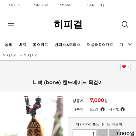
LOG-IN
ORDER
MYPAGE
CART [
]
0
히피걸
상의
바지
롱스커트
원피스&드레스
머플러&스카프
가방
악세서리
악세서리
1
L 뼈 (bone) 핸드메이드 목걸이
7,000
상품가
원
배송비
(조건)
지역별
L 뼈 (bone) 핸드메이드 목걸이
7,000
원
+1
-1