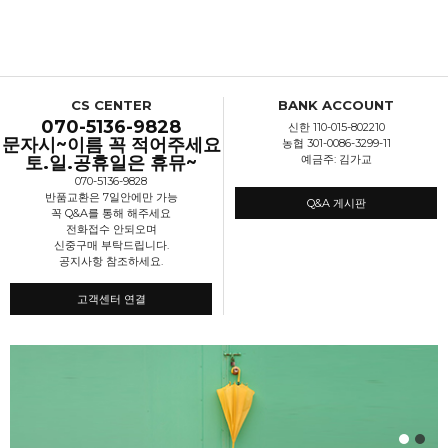
CS CENTER
BANK ACCOUNT
070-5136-9828
신한 110-015-802210
문자시~이름 꼭 적어주세요
농협 301-0086-3299-11
토.일.공휴일은 휴뮤~
예금주: 김가교
070-5136-9828
반품교환은 7일안에만 가능
Q&A 게시판
꼭 Q&A를 통해 해주세요
전화접수 안되오며
신중구매 부탁드립니다.
공지사항 참조하세요.
고객센터 연결