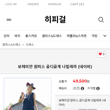
LOG-IN
ORDER
MYPAGE
CART [
]
0
히피걸
상의
바지
롱스커트
원피스&드레스
머플러&스카프
가방
신발
원피스&드레스
드레스
0
보헤미안 원피스 곱디곱게 나빌레라 (네이비)
49,500
상품가
원
배송비
(조건)
지역별
보헤미안 원피스 곱디곱게 나빌레라 (네
이비)