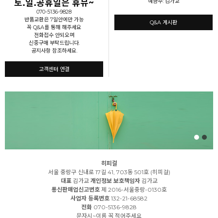
토.일.공휴일은 휴뮤~
예금주: 김가교
070-5136-9828
반품교환은 7일안에만 가능
Q&A 게시판
꼭 Q&A를 통해 해주세요
전화접수 안되오며
신중구매 부탁드립니다.
공지사항 참조하세요.
고객센터 연결
히피걸
서울 중랑구 신내로 17길 41, 703동 501호 (히피걸)
대표
김가교
개인정보 보호책임자
김가교
통신판매업신고번호
제 2016-서울중랑-0130호
사업자 등록번호
132-21-68582
전화
070-5136-9828
문자시~이름 꼭 적어주세요