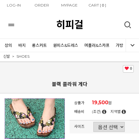
LOG-IN
ORDER
MYPAGE
CART [
]
0
히피걸
상의
바지
롱스커트
원피스&드레스
머플러&스카프
가방
신발
신발
SHOES
0
블랙 플라워 게다
19,500
상품가
원
배송비
(조건)
지역별
사이즈