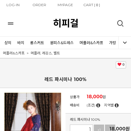
LOG-IN
ORDER
MYPAGE
CART [
]
0
히피걸
상의
바지
롱스커트
원피스&드레스
머플러&스카프
가방
신발
머플러&스카프
머플러, 레깅스, 벨트
0
레드 파시미나 100%
18,000
상품가
원
배송비
(조건)
지역별
레드 파시미나 100%
18,000
원
+1
-1