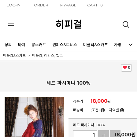
LOG-IN
ORDER
MYPAGE
CART [
]
0
히피걸
상의
바지
롱스커트
원피스&드레스
머플러&스카프
가방
신발
머플러&스카프
머플러, 레깅스, 벨트
0
레드 파시미나 100%
18,000
상품가
원
배송비
(조건)
지역별
레드 파시미나 100%
18,000
원
+1
-1