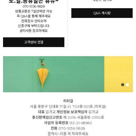
토.일.공휴일은 휴뮤~
070-5136-9828
반품교환은 7일안에만 가능
Q&A 게시판
꼭 Q&A를 통해 해주세요
전화접수 안되오며
신중구매 부탁드립니다.
공지사항 참조하세요.
고객센터 연결
히피걸
서울 중랑구 신내로 17길 41, 703동 501호 (히피걸)
대표
김가교
개인정보 보호책임자
김가교
통신판매업신고번호
제 2016-서울중랑-0130호
사업자 등록번호
132-21-68582
전화
070-5136-9828
문자시~이름 꼭 적어주세요