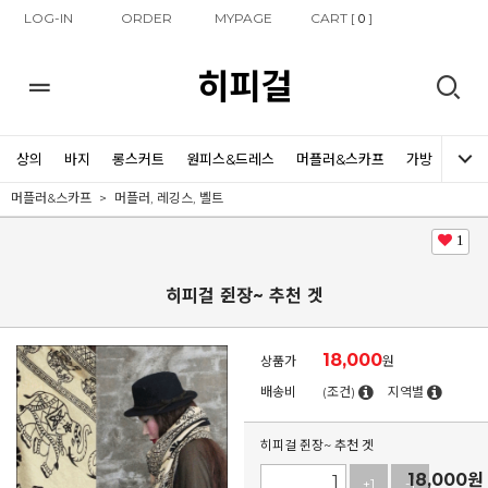
LOG-IN
ORDER
MYPAGE
CART [
]
0
히피걸
상의
바지
롱스커트
원피스&드레스
머플러&스카프
가방
신발
머플러&스카프
머플러, 레깅스, 벨트
1
히피걸 쥔장~ 추천 겟
18,000
상품가
원
배송비
(조건)
지역별
히피걸 쥔장~ 추천 겟
18,000
원
+1
-1