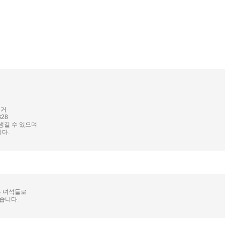
의거
28
생길 수 있으며
다.
는 녀석들로
습니다.