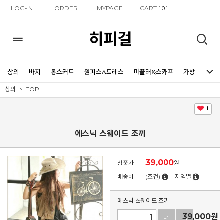
LOG-IN
ORDER
MYPAGE
CART [
]
0
히피걸
상의
바지
롱스커트
원피스&드레스
머플러&스카프
가방
신발
상의
TOP
1
에스닉 스웨이드 조끼
39,000
상품가
원
배송비
(조건)
지역별
에스닉 스웨이드 조끼
39,000
원
+1
-1