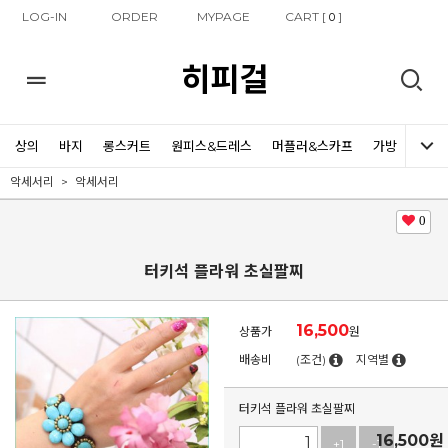
LOG-IN
ORDER
MYPAGE
CART [
]
0
히피걸
상의
바지
롱스커트
원피스&드레스
머플러&스카프
가방
신발
악세서리
악세서리
0
터키석 플라워 초실팔찌
16,500
상품가
원
배송비
(조건)
지역별
터키석 플라워 초실팔찌
16,500
원
+1
-1