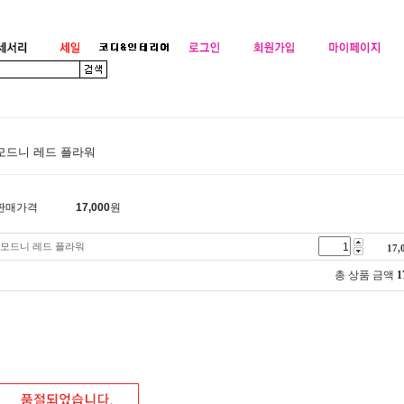
모드니 레드 플라워
판매가격
17,000
원
모드니 레드 플라워
17,
총 상품 금액
1