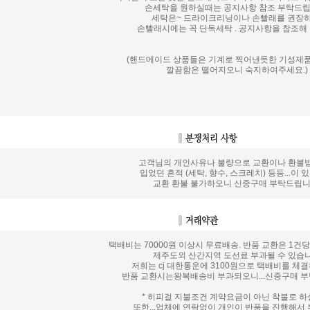
손세탁을 원하실때는 공지사항 참조 부탁드립
세탁은~ 드라이크리닝이나 손빨래를 권장하
손빨래시에는 꼭 단독세탁 . 공지사항을 참조해 
(핸드메이드 상품들은 기계로 찍어낸듯한 기성제
깔끔함은 떨어지오니 숙지하여주세요.)
고객님의 개인사유나 불량으로 교환이나 환불받을
입었던 흔적 (세탁, 향수, 스크레치) 등등...이
교환 환불 불가하오니 신중구매 부탁드립니
택배비는 70000원 이상시 무료배송. 반품 교환은 1건당
제주도외 산간지역 도선료 부과될 수 있습
저희는 cj 대한통운에 3100원으로 택배비를 체
반품 교환시는왕복배송비 부과되오니...신중구매 부
* 히피걸 지불조건 계약요금이 아닌 착불로 
또한...업체에 연락없이 개인이 반품을 진행해서