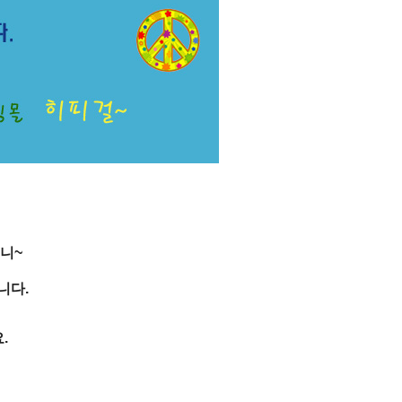
니~
니다.
.