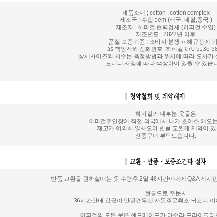
제품소재 ; cotton , cotton complex
제조국 : 수입 oem (태국, 네팔,중국 )
제조자 : 히피걸 협력업체 (히피걸 수입)
제조년도 : 2022년 이후
품질 보증기준 : 소비자 분쟁 피해규정에 
as 책임자와 전화번호 :히피걸 070 5136 98
상세사이즈의 치수는 측정방법과 위치에 따라 오차가 
모니터 사양에 따라 색상차이 있을 수 있습니
히피걸의 대부분 옷들은
히피걸주인장이 직접 외국에서 나가 초이스 해오
재고가 여의치 않사오며 반품 교환에 제약이 있
신중구매 부탁드립니다.
반품 교환을 원하실때는 옷 수령후 2일 48시간이내에 Q&A 게시
현금으로 주문시
36시간안에 입금이 안될경우엔 자동주문취소 되오니 
히피걸의 모든 옷은 핸드메이드가 다수라 드라이크리