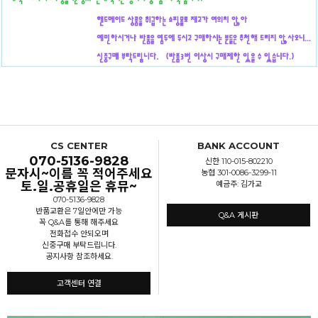
CS CENTER
BANK ACCOUNT
070-5136-9828
신한 110-015-802210
문자시~이름 꼭 적어주세요
농협 301-0086-3299-11
토.일.공휴일은 휴뮤~
예금주: 김가교
070-5136-9828
반품교환은 7일안에만 가능
Q&A 게시판
꼭 Q&A를 통해 해주세요
전화접수 안되오며
신중구매 부탁드립니다.
공지사항 참조하세요.
고객센터 연결