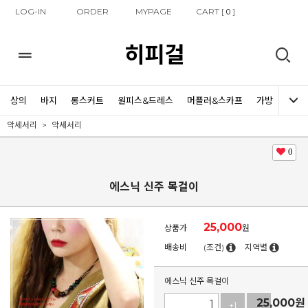
LOG-IN
ORDER
MYPAGE
CART [
]
0
히피걸
상의
바지
롱스커트
원피스&드레스
머플러&스카프
가방
신발
악세서리
악세서리
0
에스닉 신주 목걸이
25,000
상품가
원
배송비
(조건)
지역별
에스닉 신주 목걸이
25,000
원
+1
-1