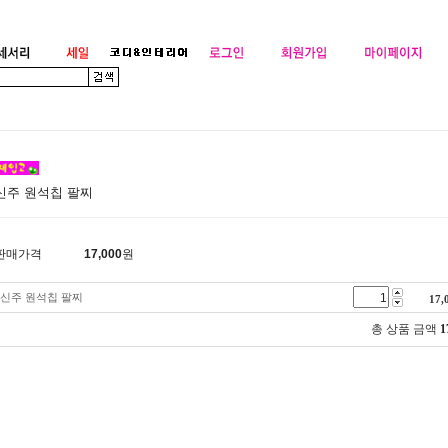
신주 원석칩 팔찌
판매가격
17,000
원
신주 원석칩 팔찌
17,
총 상품 금액
1