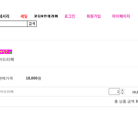
아드리해
판매가격
18,000
원
아드리해
18,
총 상품 금액
1