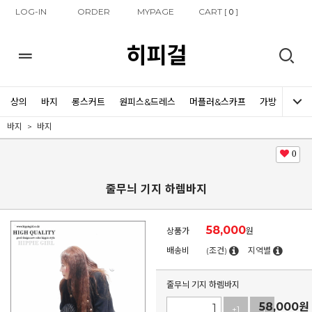
LOG-IN
ORDER
MYPAGE
CART [
]
0
히피걸
상의
바지
롱스커트
원피스&드레스
머플러&스카프
가방
신발
바지
바지
0
줄무늬 기지 하렘바지
58,000
상품가
원
배송비
(조건)
지역별
줄무늬 기지 하렘바지
58,000
원
+1
-1