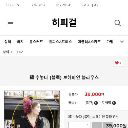
LOG-IN
ORDER
MYPAGE
CART [
]
0
히피걸
상의
바지
롱스커트
원피스&드레스
머플러&스카프
가방
신발
상의
TOP
1
繡 수놓다 (블랙) 보헤미안 블라우스
39,000
상품가
원
배송비
(조건)
지역별
繡 수놓다 (블랙) 보헤미안 블라우스
39,000
원
+1
-1